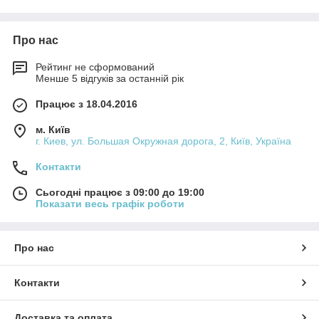
складі таких серій:
* Столи, * шафи, * полки, * тубми, * ліжка, * вішалки, * комоди, *
пенали і т.д.
Про нас
Рейтинг не сформований
Менше 5 відгуків за останній рік
Працює з 18.04.2016
м. Київ
г. Киев, ул. Большая Окружная дорога, 2, Київ, Україна
Контакти
Сьогодні працює з 09:00 до 19:00
Показати весь графік роботи
Про нас
Контакти
Доставка та оплата