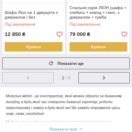
Спальня серія ЛІОН (шафа +
Шафа Ліон на 1 дверцята з
хлибать + комод + гамо, з
дзеркалом і без
дзеркалом + тумба
приліжкова)
Під замовлення
Під замовлення
12 850
79 000
₴
₴
Купити
Купити
Показати ще
1
/ 3
Модульні меблі - це конструктор, який можна зібрати за бажанням,
дизайну, в будь-який час створити бажаний гарнітур, робити
перестановку і заміну в будь-який час! Ви завжди отримаєте щось
нове, свіже, необхідне!
Моделі наших модульних гаранітуров створені максимально
важливо, ми намагалися не упустити необхідність кожного, тому в
Показати все