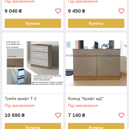
Під замовлення
Під замовлення
9 040
9 450
₴
₴
Купити
Купити
Тумба крафт Т-2
Комод "Крафт кд2"
Під замовлення
Під замовлення
10 690
7 140
₴
₴
Купити
Купити