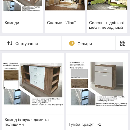
одному стилі та розмірному ряді.
Комоди
Спальня "Ліон"
Селект - підліткові
меблі, передпокій
Сортування
0
Фільтри
Комод із шухлядами та
полицями
Тумба Крафт Т-1