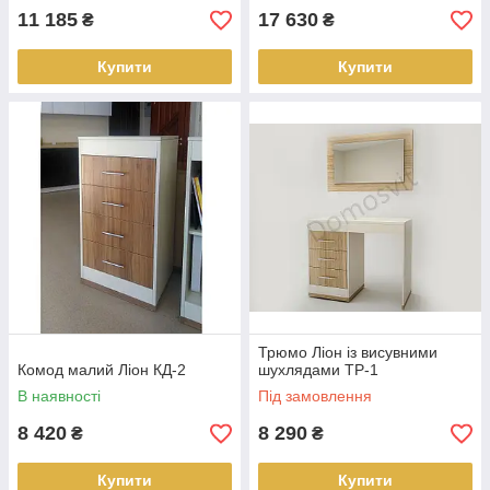
11 185
17 630
₴
₴
Купити
Купити
Трюмо Ліон із висувними
Комод малий Ліон КД-2
шухлядами ТР-1
В наявності
Під замовлення
8 420
8 290
₴
₴
Купити
Купити