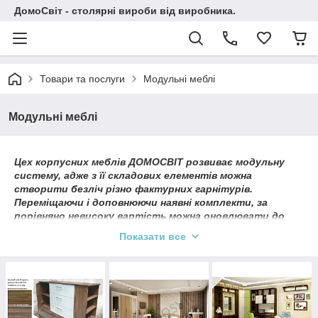
ДомоСвіт - столярні вироби від виробника.
Товари та послуги
Модульні меблі
Модульні меблі
Цех корпусних меблів ДОМОСВІТ розвиває модульну
систему, адже з її складових елементів можна
створити безліч різно фактурних гарнітурів.
Переміщаючи і доповнюючи наявні комплекти, за
порівняно невисоку вартість можна оновлювати до
невпізнання будь-які комплекти. Компанія розробляє
Показати все
меблеві гарнітури в одному стилі, але з безлічі різних
варіацій, щоб кожен міг підібрати те, що підходить,
подобається чи доступно. Але з думкою про клієнтів
на майбутнє, фахівці компанії припустили, що за
бажанням клієнт завжди може доповнити приміщення
відсутнім комодом, шафою, столом - все створено в