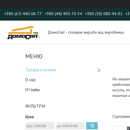
+380 (67) 440-68-77
+380 (44) 405-70-34
+380 (50) 080-44-01
+3
ДомоСвіт - столярні вироби від виробника.
Товары и услуги
На нашому
О нас
представл
Отзывы
якість, т
поштою ви
ФІЛЬТРИ
Ціна