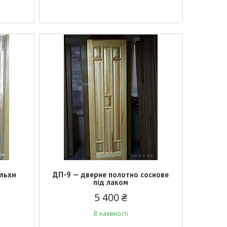
ільхи
ДП-9 — дверне полотно соснове
під лаком
5 400 ₴
В наявності