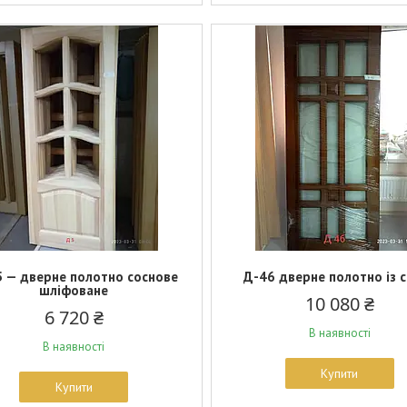
 — дверне полотно соснове
Д-46 дверне полотно із 
шліфоване
10 080 ₴
6 720 ₴
В наявності
В наявності
Купити
Купити