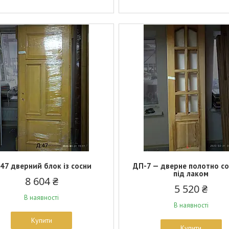
47 дверний блок із сосни
ДП-7 — дверне полотно с
під лаком
8 604 ₴
5 520 ₴
В наявності
В наявності
Купити
Купити