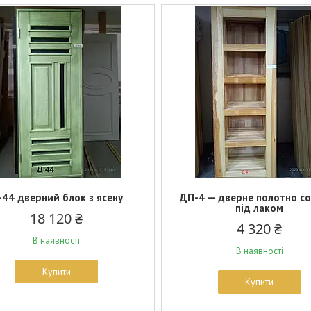
-44 дверний блок з ясену
ДП-4 — дверне полотно с
під лаком
18 120 ₴
4 320 ₴
В наявності
В наявності
Купити
Купити