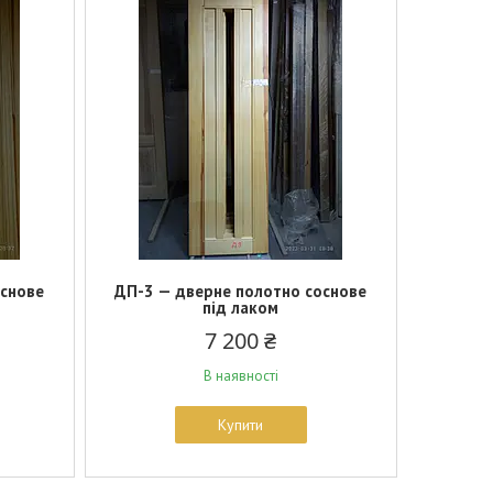
основе
ДП-3 — дверне полотно соснове
під лаком
7 200 ₴
В наявності
Купити