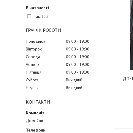
В наявності
Так
133
ГРАФІК РОБОТИ
Понеділок
09:00
19:00
Вівторок
09:00
19:00
Середа
09:00
19:00
Четвер
09:00
19:00
Пʼятниця
09:00
19:00
ДП-1
Субота
Вихідний
Неділя
Вихідний
КОНТАКТИ
ДомоСвіт