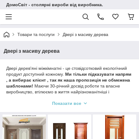
ДомоСвіт - столярні вироби від виробника.
Товари та послуги
Двері з масиву дерева
Двері з масиву дерева
Двері дерев'яні міжкімнатні - це стовідсотковий екологічний
продукт доступний кожному.
Ми тільки підказувати напрям
, а вибирає клієнт , так як наша пропозиція не обмежена
шаблонами!
Маючи 30-річний досвід роботи та власне
виробництво, втілюємо в життя найрізноманітніші і
найсміливіші проекти наших клієнтів.
Показати все
Домосвіт виготовляє дерев'яні двері під замовлення з сосни,
дуба, вільхи, ясена, клена.
Індивідуально підбираємо
кожну модель дверного блоку , розміри , колір,
фурнітуру.
Наш клієнт завжди відчуває свою індивідуальність
і упевнений в успішній реалізації своїх дизайнерських мрій.
Пропонуємо дверні полотна під наплав і обкладной