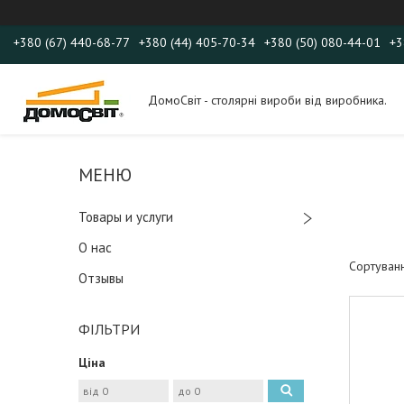
+380 (67) 440-68-77
+380 (44) 405-70-34
+380 (50) 080-44-01
+3
ДомоСвіт - столярні вироби від виробника.
Товары и услуги
О нас
Отзывы
ФІЛЬТРИ
Ціна