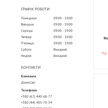
ГРАФІК РОБОТИ
Понеділок
09:00
19:00
Вівторок
09:00
19:00
Середа
09:00
19:00
Четвер
09:00
19:00
Мо
Пʼятниця
09:00
19:00
Субота
Вихідний
Під
Неділя
Вихідний
КОНТАКТИ
ДомоСвіт
+380 (67) 440-68-77
+380 (44) 405-70-34