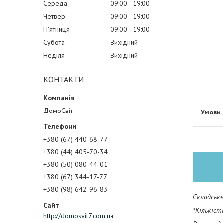
Середа
09:00
19:00
Четвер
09:00
19:00
Пʼятниця
09:00
19:00
Субота
Вихідний
Неділя
Вихідний
КОНТАКТИ
ДомоСвіт
+380 (67) 440-68-77
+380 (44) 405-70-34
+380 (50) 080-44-01
+380 (67) 344-17-77
+380 (98) 642-96-83
Складське
*Кількіст
http://domosvit7.com.ua