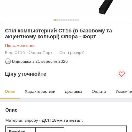
Стіл компьютерний СТ1б (в базовому та
акцентному кольорі) Опора - Форт
Під замовлення
Код: СТ1б - Опора Форт
Опт і роздріб
Відправка з
21 вересня 2026
Ціну уточнюйте
Опис
Характеристики
Доставка
Оплата
Умови п
Опис
Матеріал виробу -
ДСП 18мм та метал.
Розміри