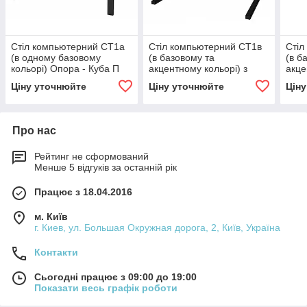
Стіл компьютерний СТ1а
Стіл компьютерний СТ1в
Стіл
(в одному базовому
(в базовому та
(в б
кольорі) Опора - Куба П
акцентному кольорі) з
акце
перегородкою Опора -
пере
Ціну уточнюйте
Ціну уточнюйте
Цін
Форт
Куба
Про нас
Рейтинг не сформований
Менше 5 відгуків за останній рік
Працює з 18.04.2016
м. Київ
г. Киев, ул. Большая Окружная дорога, 2, Київ, Україна
Контакти
Сьогодні працює з 09:00 до 19:00
Показати весь графік роботи