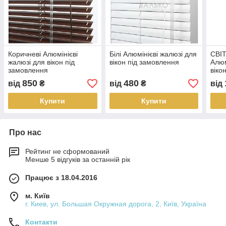
Коричневі Алюмінієві
Білі Алюмінієві жалюзі для
СВІ
жалюзі для вікон під
вікон під замовлення
Алюм
замовлення
віко
850
480
від
₴
від
₴
від
Купити
Купити
Про нас
Рейтинг не сформований
Менше 5 відгуків за останній рік
Працює з 18.04.2016
м. Київ
г. Киев, ул. Большая Окружная дорога, 2, Київ, Україна
Контакти