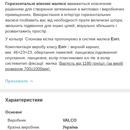
Горизонтальні віконні жалюзі
вважаються класичним
рішенням для створення затемнення в житлових і виробничих
приміщеннях. Використання в інтер'єрі горизонтальних
жалюзі позбавить вас від необхідності прати величезні штори,
звільнить підвіконня для інших цілей, візуально збільшить і
розвантажить простір.
У кольорі Слонова кістка пропонуємо в систем жалюзі
Еліт.
Комплектація виробу класу
Еліт :
верхній карниз,
мм: 46×23×23; обертання ламелей: ланцюжок;піднімання/
опускання: ланцюжок; колір пластикових ел-тів: в колір
системитип фіксації: жилка.
Вартість від 1180 грн/шт. (за виріб
розміром 700х1000мм)
Приховати
Характеристики
Основні
Виробник
VALCO
Країна виробник
Україна