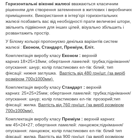
Горизонтальні віконні жалюзі
вважаються класичним
рішенням для створення затемнення в житлових і виробничих
приміщеннях. Використання в інтер'єрі горизонтальних
жалюзі позбавить вас від необхідності прати величезні штори,
звільнить підвіконня для інших цілей, візуально збільшить і
розвантажить простір.
У Білому кольорі пропонуємо декілька варіантів систем
жалюзі :
Економ, Стандарт, Преміум, Еліт.
Комплектація виробу класу
Економ :
верхній
карниз 18×25×18мм; обертання ламелей: трубка;піднімання/
опускання: шнур; колір пластикових ел-тів: білий; тип
фіксації: нижня заглушка.
Вартість від 480 грн/шт. (за виріб
розміром 700х1000мм)
Комплектація виробу класу
Стандарт :
верхній
карниз: 25×25×25мм; обертання ламелей: трубка;піднімання/
опускання: шнур; колір пластикових ел-тів: прозорий;тип
фіксації: жилка.
Вартість від 760 грн/шт. (за виріб розміром
700х1000мм)
Комплектація виробу класу
Преміум :
верхній карниз:
мм 45×24×27; обертання ламелей: ланцюжок;піднімання/
опускання: ланцюжок; колір пластикових ел-тів: білий тип
фіксації: жилка.
Вартість від 900 грн/шт. (за виріб розміром