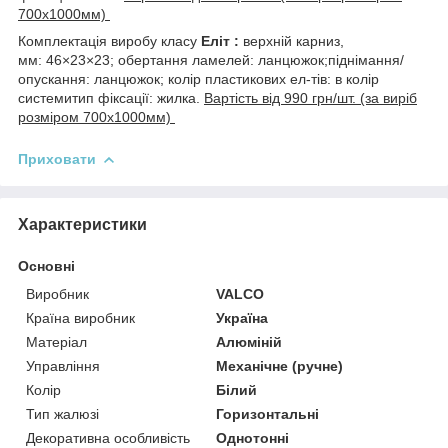
700х1000мм)
Комплектація виробу класу
Еліт :
верхній карниз,
мм: 46×23×23; обертання ламелей: ланцюжок;піднімання/
опускання: ланцюжок; колір пластикових ел-тів: в колір
системитип фіксації: жилка.
Вартість від 990 грн/шт. (за виріб
розміром 700х1000мм)
Приховати
Характеристики
Основні
Виробник
VALCO
Країна виробник
Україна
Матеріал
Алюміній
Управління
Механічне (ручне)
Колір
Білий
Тип жалюзі
Горизонтальні
Декоративна особливість
Однотонні