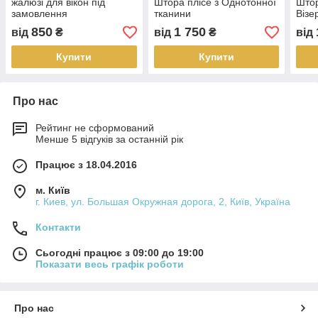
жалюзі для вікон під
Штора плісе з Однотонної
Штор
замовлення
тканини
Візе
850
1 750
від
₴
від
₴
від
Купити
Купити
Про нас
Рейтинг не сформований
Менше 5 відгуків за останній рік
Працює з 18.04.2016
м. Київ
г. Киев, ул. Большая Окружная дорога, 2, Київ, Україна
Контакти
Сьогодні працює з 09:00 до 19:00
Показати весь графік роботи
Про нас