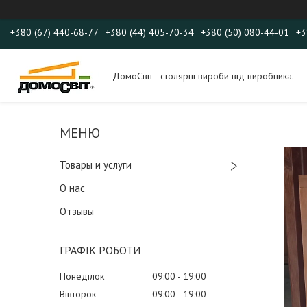
+380 (67) 440-68-77
+380 (44) 405-70-34
+380 (50) 080-44-01
+3
ДомоСвіт - столярні вироби від виробника.
Товары и услуги
О нас
Отзывы
ГРАФІК РОБОТИ
Понеділок
09:00
19:00
Вівторок
09:00
19:00