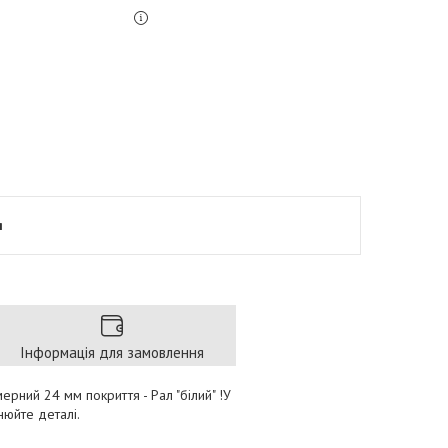
я
Інформація для замовлення
ерний 24 мм покриття - Рал "білий" !У
нюйте деталі.