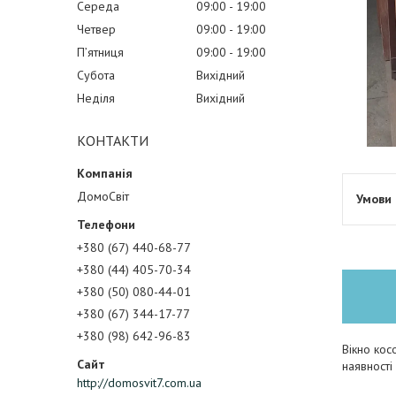
Середа
09:00
19:00
Четвер
09:00
19:00
Пʼятниця
09:00
19:00
Субота
Вихідний
Неділя
Вихідний
КОНТАКТИ
ДомоСвіт
+380 (67) 440-68-77
+380 (44) 405-70-34
+380 (50) 080-44-01
+380 (67) 344-17-77
+380 (98) 642-96-83
Вікно кос
наявності
http://domosvit7.com.ua