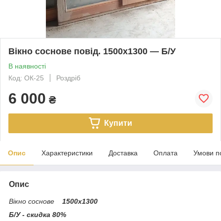
Вікно соснове повід. 1500х1300 — Б/У
В наявності
Код: ОК-25
Роздріб
6 000
₴
Купити
Опис
Характеристики
Доставка
Оплата
Умови п
Опис
Вікно соснове
1500х1300
Б/У - скидка 80%