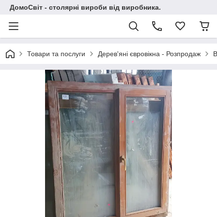
ДомоСвіт - столярні вироби від виробника.
Товари та послуги
Дерев'яні євровікна - Розпродаж
В