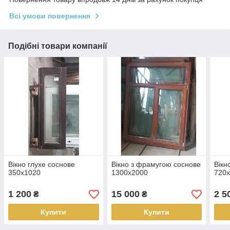
Всі умови повернення
Подібні товари компанії
Вікно глухе соснове
Вікно з фрамугою соснове
Вікн
350х1020
1300х2000
720
1 200
15 000
2 5
₴
₴
Купити
Купити